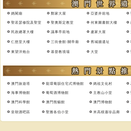
媽閣廟
鄭家大屋
亞婆井前地
聖若瑟修院及聖堂
聖奧斯定教堂
何東圖書館大樓
民政總署大樓
議事亭前地
盧家大屋
仁慈堂大樓
三街會館-關帝廟
舊城牆遺址
東望洋炮台
基督教墳場
大堂
澳門旅遊塔
龍環葡韻住宅式博物館
媽祖文化村
海事博物館
葡萄酒博物館
主教山小堂
澳門科學館
澳門熊貓館
澳門博物館
皇朝酒吧區
聖雅各伯小堂
米高積遜珍品廊