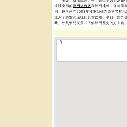
電影「遊龍戲鳳」中，劉德華與舒淇拍拖
遠眺尖形的
澳門旅遊塔
和澳門地標，像極鳳
洞，也早已在2003年被重新修造為旅遊展
還原了防空洞過往的真實面貌。平日不對外
我、欣賞澳門夜景並了解澳門歷史的好去處