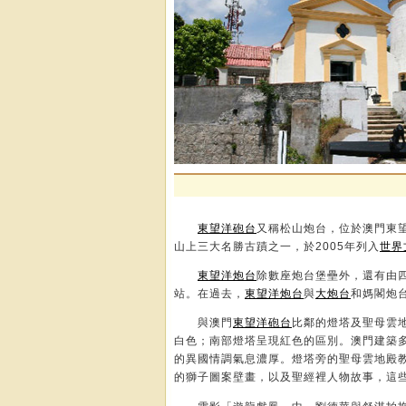
東望洋砲台
又稱松山炮台，位於澳門東
山上三大名勝古蹟之一，於2005年列入
世界
東望洋炮台
除數座炮台堡壘外，還有由
站。在過去，
東望洋炮台
與
大炮台
和媽閣炮
與澳門
東望洋砲台
比鄰的燈塔及聖母雲
白色；南部燈塔呈現紅色的區別。澳門建築
的異國情調氣息濃厚。燈塔旁的聖母雲地殿
的獅子圖案壁畫，以及聖經裡人物故事，這些