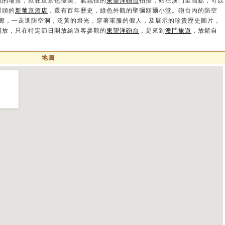
的場景，就在這景色優美、氣氛佳的
東望洋砲台
拍攝，站在澳門至高點，可以
梨頭的
新葡京酒店
，還有百年歷史，綠色外觀的聖彌額爾小堂。砲台內的防空
示廊，一走進防空洞，泛黃的燈光，穿著軍服的假人，及展示的珍貴歷史圖片，
開放，只在特定節日開放給遊客參觀的
東望洋砲台
，是來到
澳門旅遊
，放鬆自
。
地圖