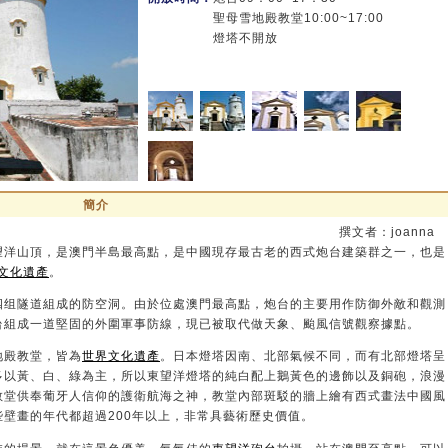
聖母雪地殿教堂10:00~17:00
燈塔不開放
簡介
撰文者：joanna
望洋山頂，是澳門半島最高點，是中國現存最古老的西式炮台建築群之一，也是
文化遺產
。
四组隧道組成的防空洞。由於位處澳門最高點，炮台的主要用作防御外敵和觀測
台組成一道堅固的外圍軍事防線，現已被取代做天象、颱風信號觀察據點。
地殿教堂，皆為
世界文化遺產
。日本燈塔因南、北部氣候不同，而有北部燈塔呈
多以黃、白、綠為主，所以東望洋燈塔的純白配上鵝黃色的邊飾以及銅砲，浪漫
教堂供奉葡牙人信仰的護衛航海之神，教堂內部斑駁的牆上繪有西式畫法中國風
壁畫的年代都超過200年以上，非常具藝術歷史價值。