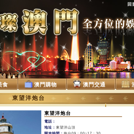
回
美食
澳門購物
澳門交通
東望洋炮台
東望洋炮台
電話：
地址：
東望洋山頂
開放時間：
炮台09：00~17：30